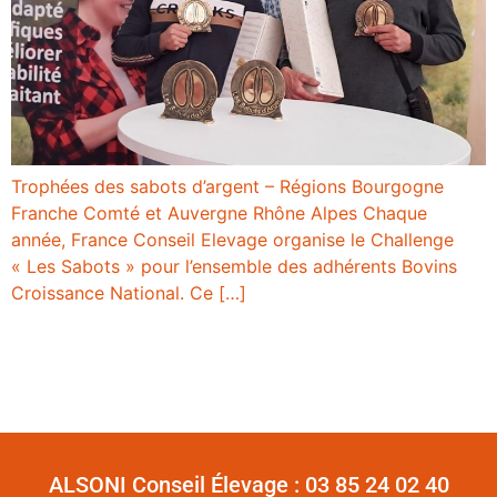
Trophées des sabots d’argent – Régions Bourgogne
Franche Comté et Auvergne Rhône Alpes Chaque
année, France Conseil Elevage organise le Challenge
« Les Sabots » pour l’ensemble des adhérents Bovins
Croissance National. Ce […]
ALSONI Conseil Élevage :
03 85 24 02 40