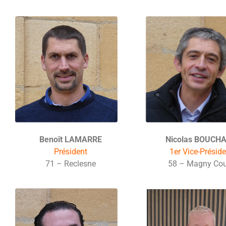
Benoît LAMARRE
Nicolas BOUCH
Président
1er Vice-Préside
71 – Reclesne
58 – Magny Co