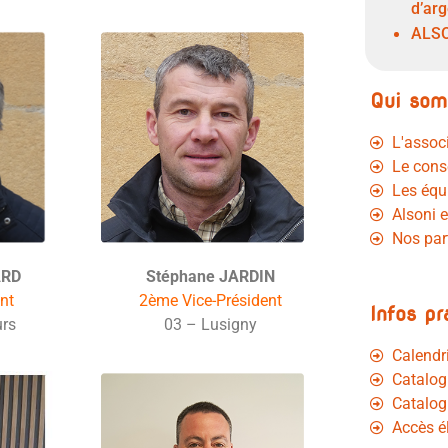
d’arg
ALSO
Qui som
L'assoc
Le cons
Les équ
Alsoni 
Nos par
ARD
Stéphane JARDIN
nt
2ème Vice-Président
Infos pr
urs
03 – Lusigny
Calendr
Catalog
Catalog
Accès é