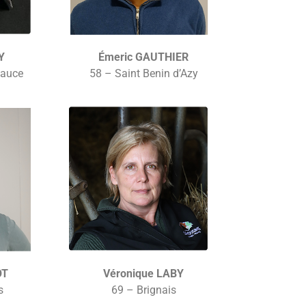
Y
Émeric GAUTHIER
eauce
58 – Saint Benin d’Azy
OT
Véronique LABY
s
69 – Brignais