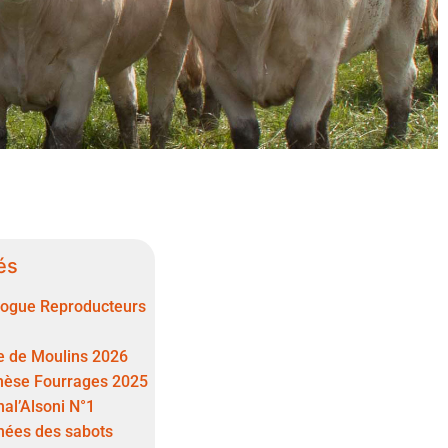
és
logue Reproducteurs
e de Moulins 2026
hèse Fourrages 2025
al’Alsoni N°1
hées des sabots