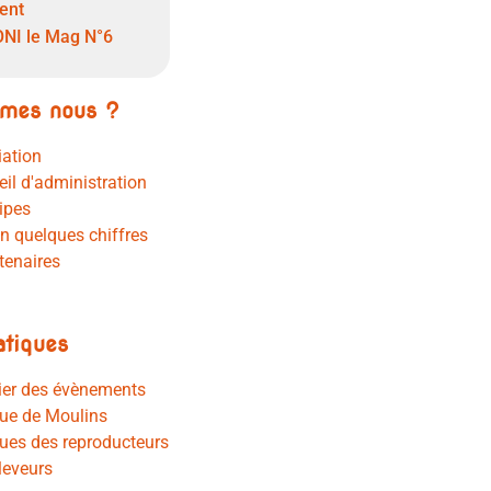
ent
NI le Mag N°6
mes nous ?
iation
eil d'administration
ipes
en quelques chiffres
tenaires
atiques
ier des évènements
ue de Moulins
ues des reproducteurs
leveurs