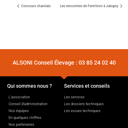
Concours charolais
Les rencontres de Ferm’inov à Jalogny
ALSONI Conseil Élevage :
03 85 24 02 40
Qui sommes nous ?
Services et conseils
L'association
Les services
Conseil d'administration
Les dossiers techniques
Nos équipes
Les essais techniques
En quelques chiffres
Nos partenaires