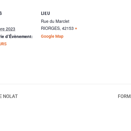
S
LIEU
Rue du Marclet
RIORGES
,
42153
bre 2023
+
rie d’Évènement:
Google Map
URS
E NOLAT
FORMA