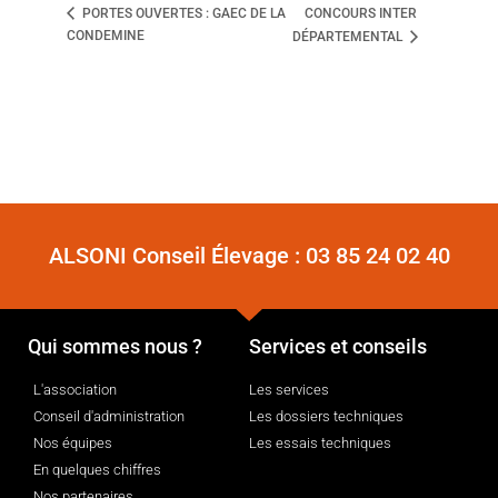
CONCOURS INTER
PORTES OUVERTES : GAEC DE LA
CONDEMINE
DÉPARTEMENTAL
ALSONI Conseil Élevage :
03 85 24 02 40
Qui sommes nous ?
Services et conseils
L'association
Les services
Conseil d'administration
Les dossiers techniques
Nos équipes
Les essais techniques
En quelques chiffres
Nos partenaires