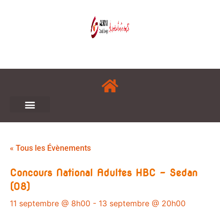
« Tous les Évènements
Concours National Adultes HBC – Sedan
(08)
11 septembre @ 8h00
-
13 septembre @ 20h00