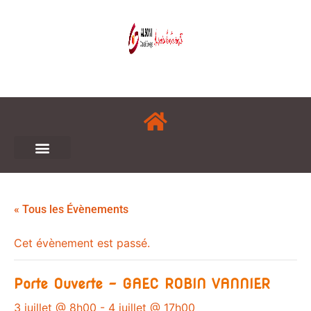
« Tous les Évènements
Cet évènement est passé.
Porte Ouverte – GAEC ROBIN VANNIER
3 juillet @ 8h00
-
4 juillet @ 17h00