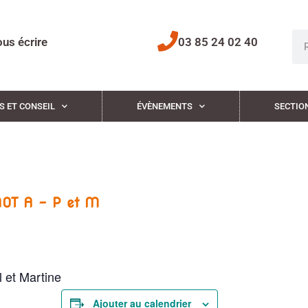
us écrire
03 85 24 02 40
S ET CONSEIL
ÉVÈNEMENTS
SECTIO
NOT A – P et M
et Martine
Ajouter au calendrier