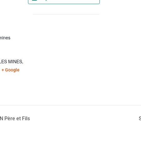
mines
LES MINES
,
e
+ Google
 Père et Fils