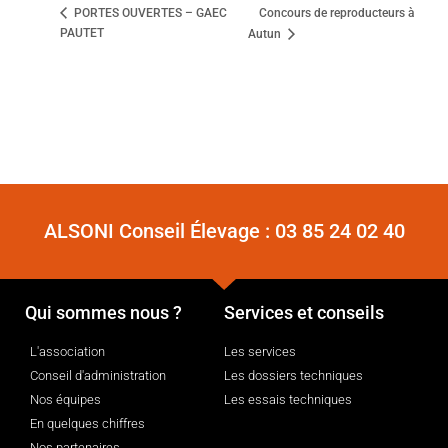
Concours de reproducteurs à
PORTES OUVERTES – GAEC
PAUTET
Autun
ALSONI Conseil Élevage :
03 85 24 02 40
Qui sommes nous ?
Services et conseils
L'association
Les services
Conseil d'administration
Les dossiers techniques
Nos équipes
Les essais techniques
En quelques chiffres
Nos partenaires