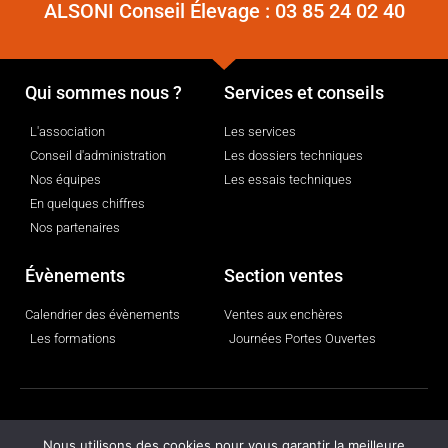
ALSONI Conseil Élevage :
03 85 24 02 40
Qui sommes nous ?
Services et conseils
L'association
Les services
Conseil d'administration
Les dossiers techniques
Nos équipes
Les essais techniques
En quelques chiffres
Nos partenaires
Évènements
Section ventes
Calendrier des évènements
Ventes aux enchères
Les formations
Journées Portes Ouvertes
© 2025 ajccom - tous droits réservés
Nous utilisons des cookies pour vous garantir la meilleure