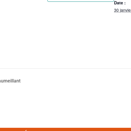
Date :
30 janvi
umeillant