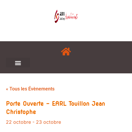
« Tous les Évènements
Porte Ouverte – EARL Touillon Jean
Christophe
22 octobre
-
23 octobre