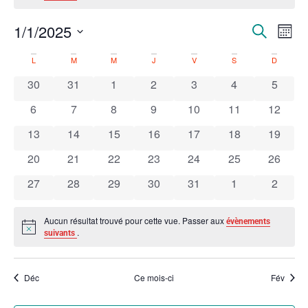
Na
1/1/2025
Recherc
Recherche
Mois
et
Sélectionnez
de
une
Calendrier
navigatio
L
M
M
J
V
S
D
date.
vu
de
de
0 évènements
0 évènements
0 évènements
0 évènements
0 évènements
0 évènements
0 évèn
30
31
1
2
3
4
5
Évènements
vues
Év
0 évènements
0 évènements
0 évènements
0 évènements
0 évènements
0 évènements
0 évène
6
7
8
9
10
11
12
Évèneme
0 évènements
0 évènements
0 évènements
0 évènements
0 évènements
0 évènements
0 évène
13
14
15
16
17
18
19
0 évènements
0 évènements
0 évènements
0 évènements
0 évènements
0 évènements
0 évène
20
21
22
23
24
25
26
0 évènements
0 évènements
0 évènements
0 évènements
0 évènements
0 évènements
0 évèn
27
28
29
30
31
1
2
Aucun résultat trouvé pour cette vue. Passer aux
évènements
Notice
.
suivants
Déc
Ce mois-ci
Fév