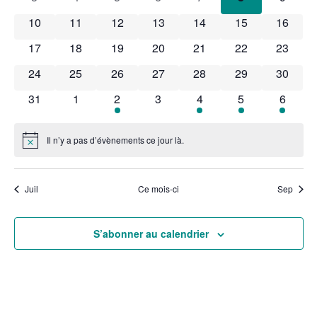
0 évènements
0 évènements
0 évènements
0 évènements
0 évènements
0 évènements
0 évène
10
11
12
13
14
15
16
0 évènements
0 évènements
0 évènements
0 évènements
0 évènements
0 évènements
0 évène
17
18
19
20
21
22
23
0 évènements
0 évènements
0 évènements
0 évènements
0 évènements
0 évènements
0 évène
24
25
26
27
28
29
30
0 évènements
0 évènements
1 évènement
0 évènements
10 évènements
13 évènements
5 évèn
31
1
2
3
4
5
6
Il n’y a pas d’évènements ce jour là.
Notice
Juil
Ce mois-ci
Sep
S’abonner au calendrier